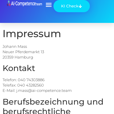
KI Check
Über uns
Impressum
Johann Mass
Neuer Pferdemarkt 13
20359 Hamburg
Kontakt
Telefon: 040 74303886
Telefax: 040 43282560
E-Mail: j.mass@ai-competence.team
Berufsbezeichnung und
berufsrechtliche