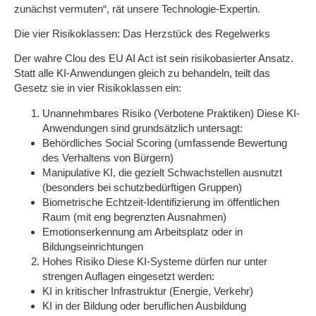
zunächst vermuten“, rät unsere Technologie-Expertin.
Die vier Risikoklassen: Das Herzstück des Regelwerks
Der wahre Clou des EU AI Act ist sein
risikobasierter Ansatz
.
Statt alle KI-Anwendungen gleich zu behandeln, teilt das
Gesetz sie in vier Risikoklassen ein:
Unannehmbares Risiko (Verbotene Praktiken)
Diese KI-
Anwendungen sind grundsätzlich untersagt:
Behördliches Social Scoring (umfassende Bewertung
des Verhaltens von Bürgern)
Manipulative KI, die gezielt Schwachstellen ausnutzt
(besonders bei schutzbedürftigen Gruppen)
Biometrische Echtzeit-Identifizierung im öffentlichen
Raum (mit eng begrenzten Ausnahmen)
Emotionserkennung am Arbeitsplatz oder in
Bildungseinrichtungen
Hohes Risiko
Diese KI-Systeme dürfen nur unter
strengen Auflagen eingesetzt werden:
KI in kritischer Infrastruktur (Energie, Verkehr)
KI in der Bildung oder beruflichen Ausbildung